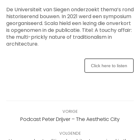
De Universiteit van Siegen onderzoekt thema’s rond
historiserend bouwen. In 2021 werd een symposium
georganiseerd. Scala hield een lezing die onverkort
is opgenomen in de publicatie. Titel: A touchy affair:
the multi-prickly nature of traditionalism in
architecture.
Click here to listen
Bericht
VORIGE
navigatie
Vorig
Podcast Peter Drijver – The Aesthetic City
bericht
VOLGENDE