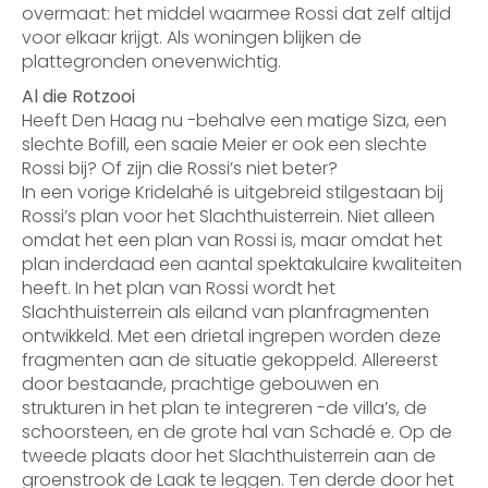
overmaat: het middel waarmee Rossi dat zelf altijd
voor elkaar krijgt. Als woningen blijken de
plattegronden onevenwichtig.
Al die Rotzooi
Heeft Den Haag nu -behalve een matige Siza, een
slechte Bofill, een saaie Meier er ook een slechte
Rossi bij? Of zijn die Rossi’s niet beter?
In een vorige Kridelahé is uitgebreid stilgestaan bij
Rossi’s plan voor het Slachthuisterrein. Niet alleen
omdat het een plan van Rossi is, maar omdat het
plan inderdaad een aantal spektakulaire kwaliteiten
heeft. In het plan van Rossi wordt het
Slachthuisterrein als eiland van planfragmenten
ontwikkeld. Met een drietal ingrepen worden deze
fragmenten aan de situatie gekoppeld. Allereerst
door bestaande, prachtige gebouwen en
strukturen in het plan te integreren -de villa’s, de
schoorsteen, en de grote hal van Schadé e. Op de
tweede plaats door het Slachthuisterrein aan de
groenstrook de Laak te leggen. Ten derde door het