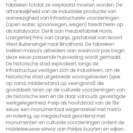
fabrieken totdat ze verplaatst moeten worden. De
afhankelijkheid van de industriële productie van
aanwezigheid van infrastructurele voorzieningen
(open water, spoorwegen, wegen) treedt hierin op
als katalysator. Denk aan meubelfabriek Horrix,
IJzergieterij Prins van Oranje, gasfabriek van Noord
West Buitensingel naar Binckhorst. De fabrieken
trekken massa’s arbeiders aan waarvoor pas begin
deze eeuw passende huisvesting wordt gemaakt.
De historische stad explodeert: langs de
infrastructuur vestigen zich de industrieen, om de
historische stad uitgebreide woongebieden (sjiek
op zand, middenstand op veengrond) die
goeddeels teren op de culturele voorzieningen van
de historische kern en de daar vanouds gevestigde
werkgelegenheid. Parijs als hoofdstad van de 19e
eeuw: een monumentaal wegenstelsel met metro
en riolering, op megaschaal geordend met
monumenten en culturele voorzieningen ordent de
middeleeuwse wirwar aan Parijse buurten en wijken.