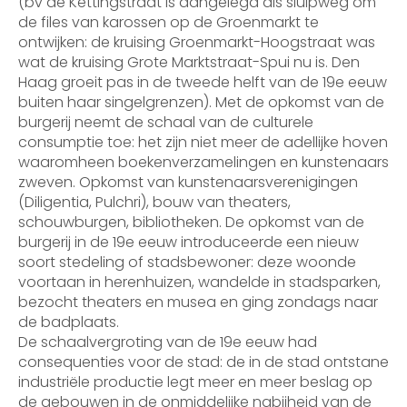
(bv de Kettingstraat is aangelegd als sluipweg om
de files van karossen op de Groenmarkt te
ontwijken: de kruising Groenmarkt-Hoogstraat was
wat de kruising Grote Marktstraat-Spui nu is. Den
Haag groeit pas in de tweede helft van de 19e eeuw
buiten haar singelgrenzen). Met de opkomst van de
burgerij neemt de schaal van de culturele
consumptie toe: het zijn niet meer de adellijke hoven
waaromheen boekenverzamelingen en kunstenaars
zweven. Opkomst van kunstenaarsverenigingen
(Diligentia, Pulchri), bouw van theaters,
schouwburgen, bibliotheken. De opkomst van de
burgerij in de 19e eeuw introduceerde een nieuw
soort stedeling of stadsbewoner: deze woonde
voortaan in herenhuizen, wandelde in stadsparken,
bezocht theaters en musea en ging zondags naar
de badplaats.
De schaalvergroting van de 19e eeuw had
consequenties voor de stad: de in de stad ontstane
industriële productie legt meer en meer beslag op
de gebouwen in de onmiddelijke nabijheid van de