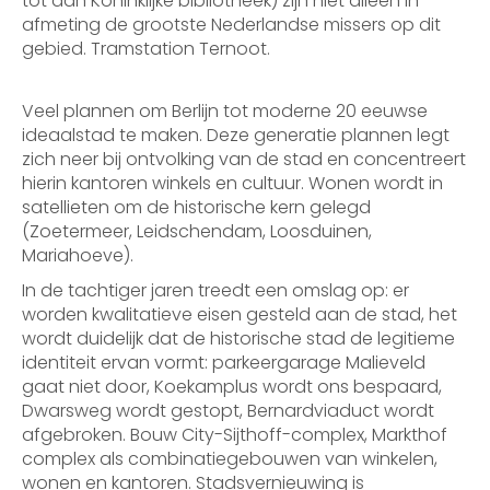
tot aan Koninklijke bibliotheek) zijn niet alleen in
afmeting de grootste Nederlandse missers op dit
gebied. Tramstation Ternoot.
Veel plannen om Berlijn tot moderne 20 eeuwse
ideaalstad te maken. Deze generatie plannen legt
zich neer bij ontvolking van de stad en concentreert
hierin kantoren winkels en cultuur. Wonen wordt in
satellieten om de historische kern gelegd
(Zoetermeer, Leidschendam, Loosduinen,
Mariahoeve).
In de tachtiger jaren treedt een omslag op: er
worden kwalitatieve eisen gesteld aan de stad, het
wordt duidelijk dat de historische stad de legitieme
identiteit ervan vormt: parkeergarage Malieveld
gaat niet door, Koekamplus wordt ons bespaard,
Dwarsweg wordt gestopt, Bernardviaduct wordt
afgebroken. Bouw City-Sijthoff-complex, Markthof
complex als combinatiegebouwen van winkelen,
wonen en kantoren. Stadsvernieuwing is