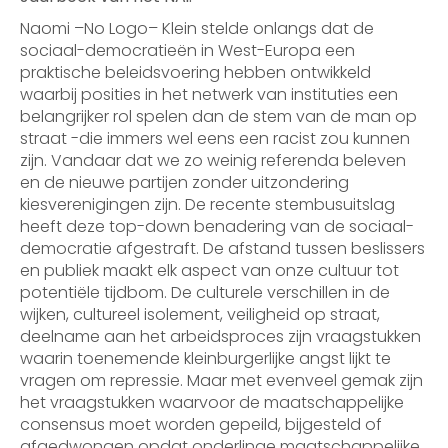
Naomi –No Logo– Klein stelde onlangs dat de
sociaal-democratieën in West-Europa een
praktische beleidsvoering hebben ontwikkeld
waarbij posities in het netwerk van instituties een
belangrijker rol spelen dan de stem van de man op
straat -die immers wel eens een racist zou kunnen
zijn. Vandaar dat we zo weinig referenda beleven
en de nieuwe partijen zonder uitzondering
kiesverenigingen zijn. De recente stembusuitslag
heeft deze top-down benadering van de sociaal-
democratie afgestraft. De afstand tussen beslissers
en publiek maakt elk aspect van onze cultuur tot
potentiële tijdbom. De culturele verschillen in de
wijken, cultureel isolement, veiligheid op straat,
deelname aan het arbeidsproces zijn vraagstukken
waarin toenemende kleinburgerlijke angst lijkt te
vragen om repressie. Maar met evenveel gemak zijn
het vraagstukken waarvoor de maatschappelijke
consensus moet worden gepeild, bijgesteld of
afgedwongen opdat onderlinge maatschappelijke