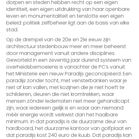
dorpen en steden hebben recht op een eigen
identiteit, een eigen uitdrukking van haar openbare
leven en monumentaliteit en tenslotte een eigen
beleid: politiek zelfbeheer ligt aan de basis van elke
stad.
Op de drempel van de 20e en 21e eeuw zijn
architectuur stedenbouw meer en meer beheerst
door management vanuit andere disciplines.
Geworteld in een zeventig jaar durend systeem van
overheidsbemoeienis is vanachter de PC’s vanuit
het Ministerie een nieuw Paradijs geconcipiëerd. Een
paradijs zonder tocht, met vensterbanken waar je
niet af kan vallen, met kozijnen die je niet hoeft te
schilderen, deuren die niet kromtrekken, waar
mensen zónder ledematen niet meer gehandicapt
zijn, waar iedereen gelijk is en waar aan niemand
méér energie wordt verkwist dan het haalbare
minimum. In dat paradijs is de duurzame deur van
hardboard, het duurzame kantoor van golfplaat en
dat paradijs kost 240 euro de kuub. Dat paradijs kan