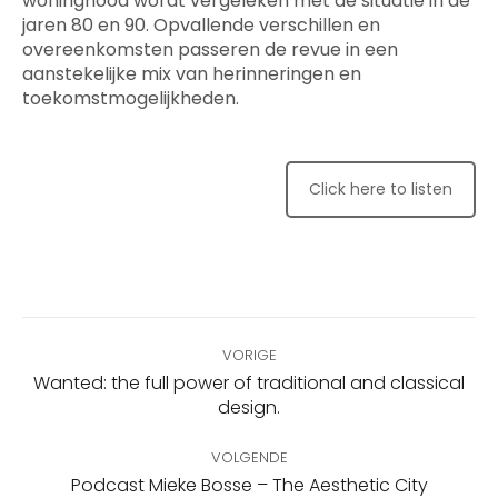
woningnood wordt vergeleken met de situatie in de
jaren 80 en 90. Opvallende verschillen en
overeenkomsten passeren de revue in een
aanstekelijke mix van herinneringen en
toekomstmogelijkheden.
Click here to listen
Bericht
VORIGE
navigatie
Wanted: the full power of traditional and classical
Vorig
design.
bericht
VOLGENDE
Volgend
Podcast Mieke Bosse – The Aesthetic City