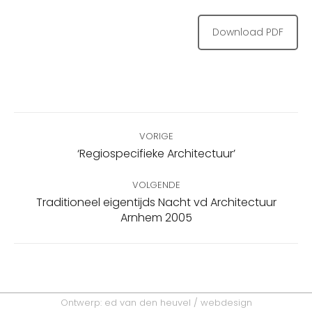
Download PDF
Bericht
VORIGE
navigatie
Vorig
‘Regiospecifieke Architectuur’
bericht
VOLGENDE
Traditioneel eigentijds Nacht vd Architectuur
Volgend
Arnhem 2005
bericht
Ontwerp:
ed van den heuvel / webdesign