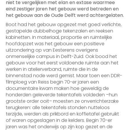
niet te vergelijken met elan en extase waarmee
eind zestiger jaren het gebouw werd betreden en
het gebouw aan de Oude Delft werd achtergelaten.
Boot had het gebouw opgezet met goed verlichte,
gestapelde dubbelhoge tekenzalen en reeksen
kabinetten. In materiaal, proportie en ruimtelijke
hoofdopzet was het gebouw een positieve
uitzondering op van Eesterens overigens
onmenselijke campus in Delft-Zuid. Ook bood het
gebouw voor het eerst voldoende ruimte aan het
werken in atelierverband, ruimte die in de
binnenstad node werd gemist. Maar toen een DDR-
filmploeg van Reiss begin 70-er jaren een
documentaire kwam maken hoe geweldig de
honderden geleverde tekentafels voldeden –hun
grootste order ooit– moesten ze onverrichterzake
terugkeren: alle tekentafels stonden nutteloos
terzijde, werden als prikbord en koffietafel gebruikt
of waren opgeslagen in de kelders. Begin 70-er
jaren was het onderwijs op zijn kop gezet en de