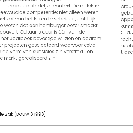
jecten in een stedelijke context. De redaktie
breuk
weevoudige competentie: niet alleen weten
gebou
het kaf van het koren te scheiden, ook blijkt
oppe
 te weten dat een hamburger beter smaakt
kunne
couvert. Cultuur is duur is één van de
O ja,
 het Jaarboek bevestigd wil zien en daarom
recht
er projecten geselecteerd waarvoor extra
hebbe
 de vorm van subsidies zijn verstrekt -en
tijds
e markt gerealiseerd zijn.
ht
tie
Volg
de Zak (Bouw 3 1993)
beric