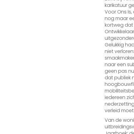
karikatuur 
Voor Ons Is, 
nog maar een
kortweg dat 
Ontwikkelaa
uitgezonder
Gelukkig had
niet verlore
smaakmakers
naar een su
geen pas nu
dat publiek 
hoogbouwflatj
mobiliteits
iedereen zich
nederzetting
verleid moe
Van de woni
uitbreidings
Jaarboek: d