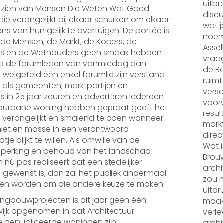
uitbr
gezien van Mensen Die Weten Wat Goed
discu
die verongelijkt bij elkaar schurken om elkaar
wat j
s van hun gelijk te overtuigen. De portée is
noem
de Mensen, de Markt, de Kopers, de
Assel
rs en de Wethouders geen smaak hebben -
vraa
d de forumleden van vanmiddag dan.
de Bo
 welgeteld één enkel forumlid zijn verstand
ruimt
n: als gemeenten, marktpartijen en
versc
 in 25 jaar zeuren en adverteren iedereen
voorw
burbane woning hebben gepraat geeft het
resul
 verongelijkt en smalend te doen wanneer
mark
niet en masse in een verantwoord
direc
e blijkt te willen. Als omwille van de
Wat i
beperking en behoud van het landschap
Brou
 nú pas realiseert dat een stedelijker
archi
 gewenst is, dan zal het publiek andermaal
zou m
ten worden om die andere keuze te maken.
uitdr
ngbouwprojecten is dit jaar geen één
maak
wijk opgenomen in dat Architectuur
verl
e gepubliceerde woningen zijn
archi