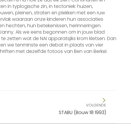
en in typlogische zin, in tectoniek: huizen,
wen, pleinen, straten en plekken met een ruw
rvlak waaraan onze kinderen hun associaties
n hechten, hun betekenissen, herinneringen.
 Janny. Als we eens begonnen om in jouw blad
 te zetten wat de NAI apparatsjiks krom kletsen. Dan
n we tenminste een debat in plaats van vier
chriften met dezelfde fotoos van Ben van Berkel.
VOLGENDE
end
STABU (Bouw 18 1993)
ht