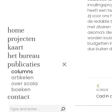
invullingspro
heeft een t
zij voor ons 
de redaktie
met zilveren 
home
axioma’s die
projecten
worden lout
budgetten in
kaart
dus buiten d
het bureau
publicaties
columns
artikelen
Beric
over scala
boeken
naviga
VORIGE
Vorig
contact
Cad in 
bericht
Zoeken: