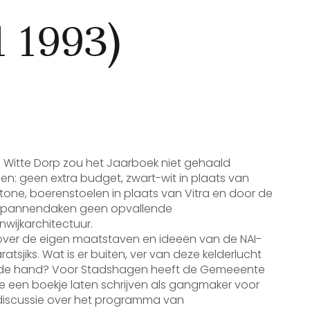
 1993)
 Witte Dorp zou het Jaarboek niet gehaald
n: geen extra budget, zwart-wit in plaats van
one, boerenstoelen in plaats van Vitra en door de
 pannendaken geen opvallende
nwijkarchitectuur.
over de eigen maatstaven en ideeën van de NAI-
atsjiks. Wat is er buiten, ver van deze kelderlucht
de hand? Voor Stadshagen heeft de Gemeeente
e een boekje laten schrijven als gangmaker voor
discussie over het programma van