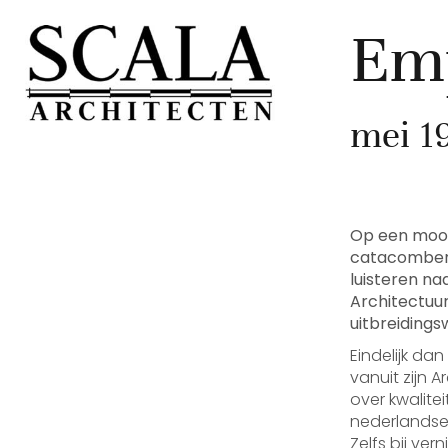
Emp
mei 1
Op een mooi
catacomben v
luisteren n
Architectuur
uitbreidingsw
Eindelijk d
vanuit zijn 
over kwalite
nederlandse 
Zelfs bij ve