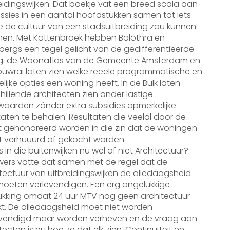
eidingswijken. Dat boekje vat een breed scala aan
ssies in een aantal hoofdstukken samen tot iets
e de cultuur van een stadsuitbreiding zou kunnen
en. Met Kattenbroek hebben Balothra en
bergs een tegel gelicht van de gedifferentieerde
g: de Woonatlas van de Gemeente Amsterdam en
uwrai laten zien welke reeële programmatische en
elijke opties een woning heeft. In de Bulk laten
hillende architecten zien onder lastige
aarden zónder extra subsidies opmerkelijke
taten te behalen. Resultaten die veelal door de
t gehonoreerd worden in die zin dat de woningen
t verhuuurd of gekocht worden.
s in die buitenwijken nu wel of niet Architectuur?
wers vatte dat samen met de regel dat de
tectuur van uitbreidingswijken de alledaagsheid
oeten verlevendigen. Een erg ongelukkige
ukking omdat 24 uur MTV nog geen architectuur
t. De alledaagsheid moet niet worden
evendigd maar worden verheven en de vraag aan
tecten is nu hoe ze dat elk zien. Continuïteit en