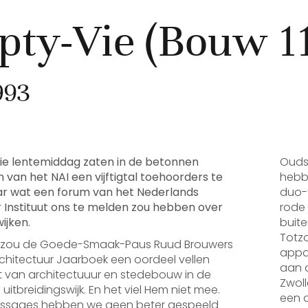
ty-Vie (Bouw 11
993
e lentemiddag zaten in de betonnen
Ouds
an het NAI een vijftigtal toehoorders te
hebbe
aar wat een forum van het Nederlands
duo-t
 Instituut ons te melden zou hebben over
rode
ijken.
buite
Totz
an zou de Goede-Smaak-Paus Ruud Brouwers
appar
Architectuur Jaarboek een oordeel vellen
aan 
it van architectuuur en stedebouw in de
Zwoll
uitbreidingswijk. En het viel Hem niet mee.
een 
rnissages hebben we geen beter gespeeld