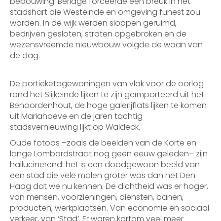
bebouwing: Berlage forceerde een breuk in het
stadshart die Westeinde en omgeving funest zou
worden. In de wijk werden sloppen geruimd,
bedrijven gesloten, straten opgebroken en de
wezensvreemde nieuwbouw volgde de waan van
de dag.
De portieketagewoningen van vlak voor de oorlog
rond het Slijkeinde lijken te zijn geïmporteerd uit het
Benoordenhout, de hoge galerijflats lijken te komen
uit Mariahoeve en de jaren tachtig
stadsvernieuwing lijkt op Waldeck.
Oude fotoos –zoals de beelden van de Korte en
lange Lombardstraat nog geen eeuw geleden– zijn
hallucinerend: het is een doodgewoon beeld van
een stad die vele malen groter was dan het Den
Haag dat we nu kennen. De dichtheid was er hoger,
van mensen, voorzieningen, diensten, banen,
producten, werkplaatsen. Van economie en sociaal
verkeer, van ‘Stad’. Er waren kortom veel meer