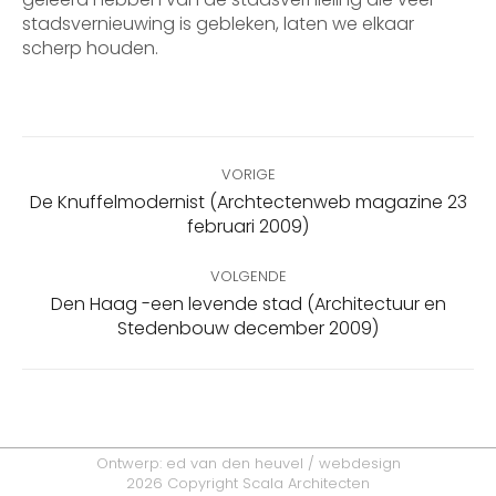
stadsvernieuwing is gebleken, laten we elkaar
scherp houden.
Bericht
VORIGE
navigatie
De Knuffelmodernist (Archtectenweb magazine 23
Vorig
februari 2009)
bericht
VOLGENDE
Den Haag -een levende stad (Architectuur en
Volgend
Stedenbouw december 2009)
bericht
Ontwerp:
ed van den heuvel / webdesign
2026 Copyright Scala Architecten