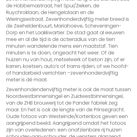
de Hobbemastraat, het Spui/Zieken, de
Ruychroklaan, de Hengelolaan en de
Wieringsestraat. Zevenhonderdvijftig meter breed is
de Zeeheldenbuurt, Mariahoeve, Scheveningen-
Dorp en het Laakkwartier. De stad gaat al eeuwen
mee en al die tijd is de actieradius van de tien
minuten wandelende mens een maatstaf. Tien
minuten is te doen, ongeacht het weer. Of de
huizen nu van hout, metselwerk of beton zijn, of er
karren, koetsen, auto’s of trams rijden, of we hoofd-
of handarbeid verrichten –zevenhonderdvijftig
meter is dé maat.
Zevenhondendenvijftig meter is ook de maat tussen
Noordwestbinnensingel en Zuidwestbinnensingel,
van de ZHB brouwerij tot de Pander fabriek zeg
maar. En het is ook de lengte van de Prinsegracht.
Oude fotoos van Westeinde/Kortenbos geven een
aangrijpend beeld. Aangrijpend omdat het fotoos
zijn van overledenen: een onafzienbare rij huizen
schouder-aan-schouder, de vensters glanzend