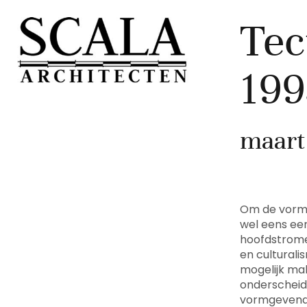
Tec
199
maart
Om de vorm 
wel eens ee
hoofdstrome
en culturali
mogelijk ma
onderscheide
vormgevende