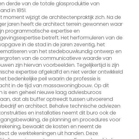
n derde van de totale glasproduktie van
and in 1851.
t moment wijzigt de architectenpraktijk zich. Na de
ger jaren heeft de architect terrein gewonnen waar
ijn programmatische expertise en
evingsexpertise betreft. Het herformuleren van de
pgave in de stad in de jaren zeventig, het
lematiseren van het stedebouwkundig ontwerp en
vergroten van de communicatieve waarde van
wen zijn hiervan voorbeelden. Tegelijkertijd is zijn
ische expertise afgekalfd en niet verder ontwikkeld
et bedenkelijke peil waarin de professie is
acht in de tijd van massawoningbouw. Op dit
in is een geheel nieuwe laag adviesburoos
aan, dat als buffer optreedt tussen uitvoerend
edrijf en architect. Behalve technische adviezen
onstrukties en installaties neemt dit buro ook de
tgangsbewaking, de planning en procedures voor
 rekening, bewaakt de kosten en neemt de
tect de werktekeningen uit handen. Deze