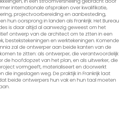
kkelingen, in een stroomversnelling gebracht door
rmer internationale afspraken over kwalifikatie,
ring, projectvoorbereiding en aanbesteding,
n hun oorsprong in landen als Frankrijk. Het Bureau
des is daar altijd al aanwezig geweest om het
itief ontwerp van de architect om te ztten in een
ek, bestekstekeningen en werktekeningen. Komende
nnia zal de ontwerper aan beide kanten van de
 komen te zitten: als ontwerper, die verantwoordelijk
or de hoofdopzet van het plan, en als uitwerker, die
roject vormgeeft, materialiseert en doorwerkt
n die ingeslagen weg. De praktijk in Frankrijk laat
dat beide ontwerpers hun vak en hun taal moeten
aan.