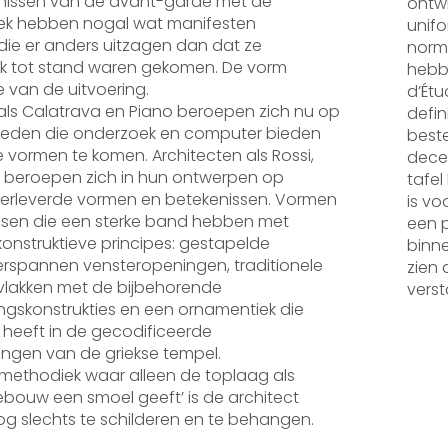
issen van de avant-garde met de
ontwi
k hebben nogal wat manifesten
unifo
die er anders uitzagen dan dat ze
norme
jk tot stand waren gekomen. De vorm
hebbe
 van de uitvoering.
d’Étu
als Calatrava en Piano beroepen zich nu op
defin
heden die onderzoek en computer bieden
best
re vormen te komen. Architecten als Rossi,
dece
er beroepen zich in hun ontwerpen op
tafel
overleverde vormen en betekenissen. Vormen
is vo
ssen die een sterke band hebben met
een p
 konstruktieve principes: gestapelde
binne
rspannen vensteropeningen, traditionele
zien 
vlakken met de bijbehorende
verst
ngskonstrukties en een ornamentiek die
 heeft in de gecodificeerde
ingen van de griekse tempel.
methodiek waar alleen de toplaag als
gebouw een smoel geeft’ is de architect
 slechts te schilderen en te behangen.