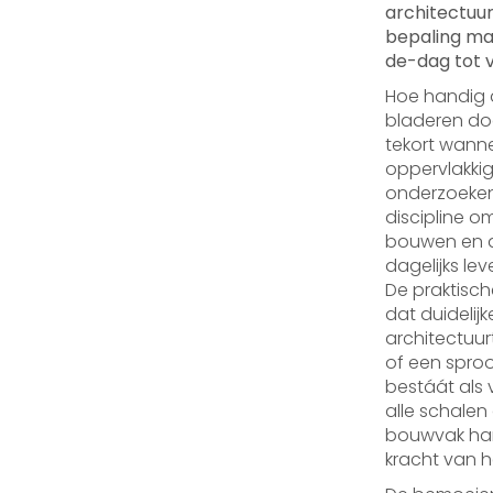
architectuur
bepaling maa
de-dag tot 
Hoe handig 
bladeren door
tekort wanne
oppervlakkig
onderzoeken,
discipline o
bouwen en a
dagelijks lev
De praktisch
dat duideli
architectuur
of een spro
bestáát als 
alle schalen
bouwvak hant
kracht van h