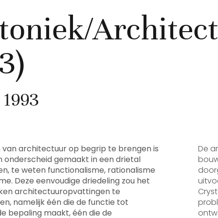
toniek/Architec
3)
 1993
van architectuur op begrip te brengen is
De ar
n onderscheid gemaakt in een drietal
bouw
n, te weten functionalisme, rationalisme
doorg
sme. Deze eenvoudige driedeling zou het
uitvo
ken architectuuropvattingen te
Cryst
n, namelijk één die de functie tot
prob
 bepaling maakt, één die de
ontw