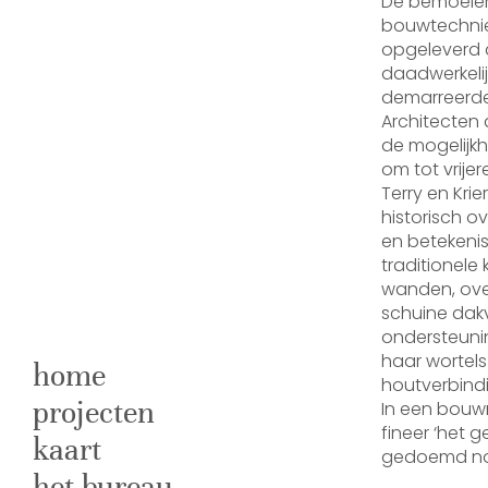
De bemoeien
bouwtechnie
opgeleverd 
daadwerkeli
demarreerde
Architecten 
de mogelijk
om tot vrije
Terry en Kri
historisch 
en betekeni
traditionele
wanden, ove
schuine dak
ondersteuni
haar wortels
home
houtverbind
projecten
In een bouw
fineer ‘het 
kaart
gedoemd nog
het bureau