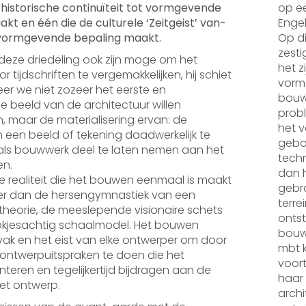
historische continuïteit tot vormgevende
op ee
kt en één die de culturele ‘Zeitgeist’ van-
Engel
vormgevende bepaling maakt.
Op di
zesti
deze driedeling ook zijn moge om het
het z
 tijdschriften te vergemakkelijken, hij schiet
vormg
er we niet zozeer het eerste en
bouwo
e beeld van de architectuur willen
prob
 maar de materialisering ervan: de
het 
m een beeld of tekening daadwerkelijk te
gebou
ls bouwwerk deel te laten nemen aan het
techn
en.
dan h
e realiteit die het bouwen eenmaal is maakt
gebr
jker dan de hersengymnastiek van een
terre
theorie, de meeslepende visionaire schets
ontst
okjesachtig schaalmodel. Het bouwen
bouwb
vak en het eist van elke ontwerper om door
mbt k
 ontwerpuitspraken te doen die het
voor
eren en tegelijkertijd bijdragen aan de
haar
et ontwerp.
archi