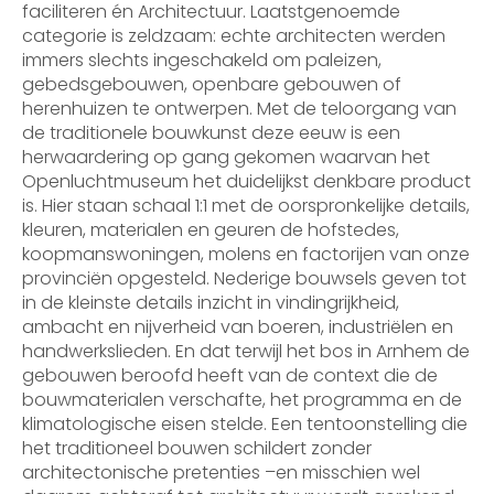
faciliteren én Architectuur. Laatstgenoemde
categorie is zeldzaam: echte architecten werden
immers slechts ingeschakeld om paleizen,
gebedsgebouwen, openbare gebouwen of
herenhuizen te ontwerpen. Met de teloorgang van
de traditionele bouwkunst deze eeuw is een
herwaardering op gang gekomen waarvan het
Openluchtmuseum het duidelijkst denkbare product
is. Hier staan schaal 1:1 met de oorspronkelijke details,
kleuren, materialen en geuren de hofstedes,
koopmanswoningen, molens en factorijen van onze
provinciën opgesteld. Nederige bouwsels geven tot
in de kleinste details inzicht in vindingrijkheid,
ambacht en nijverheid van boeren, industriëlen en
handwerkslieden. En dat terwijl het bos in Arnhem de
gebouwen beroofd heeft van de context die de
bouwmaterialen verschafte, het programma en de
klimatologische eisen stelde. Een tentoonstelling die
het traditioneel bouwen schildert zonder
architectonische pretenties –en misschien wel