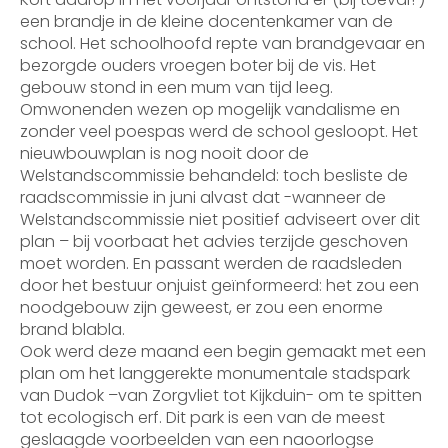
een brandje in de kleine docentenkamer van de
school. Het schoolhoofd repte van brandgevaar en
bezorgde ouders vroegen boter bij de vis. Het
gebouw stond in een mum van tijd leeg.
Omwonenden wezen op mogelijk vandalisme en
zonder veel poespas werd de school gesloopt. Het
nieuwbouwplan is nog nooit door de
Welstandscommissie behandeld: toch besliste de
raadscommissie in juni alvast dat -wanneer de
Welstandscommissie niet positief adviseert over dit
plan – bij voorbaat het advies terzijde geschoven
moet worden. En passant werden de raadsleden
door het bestuur onjuist geïnformeerd: het zou een
noodgebouw zijn geweest, er zou een enorme
brand blabla.
Ook werd deze maand een begin gemaakt met een
plan om het langgerekte monumentale stadspark
van Dudok –van Zorgvliet tot Kijkduin- om te spitten
tot ecologisch erf. Dit park is een van de meest
geslaagde voorbeelden van een naoorlogse