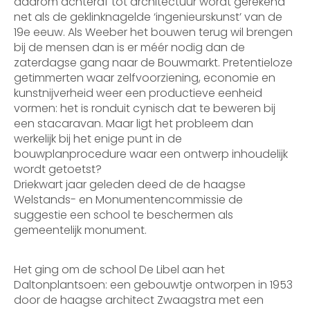
daarom achteraf tot architectuur wordt gerekend
net als de geklinknagelde ‘ingenieurskunst’ van de
19e eeuw. Als Weeber het bouwen terug wil brengen
bij de mensen dan is er méér nodig dan de
zaterdagse gang naar de Bouwmarkt. Pretentieloze
getimmerten waar zelfvoorziening, economie en
kunstnijverheid weer een productieve eenheid
vormen: het is ronduit cynisch dat te beweren bij
een stacaravan. Maar ligt het probleem dan
werkelijk bij het enige punt in de
bouwplanprocedure waar een ontwerp inhoudelijk
wordt getoetst?
Driekwart jaar geleden deed de de haagse
Welstands- en Monumentencommissie de
suggestie een school te beschermen als
gemeentelijk monument.
Het ging om de school De Libel aan het
Daltonplantsoen: een gebouwtje ontworpen in 1953
door de haagse architect Zwaagstra met een