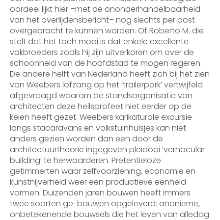
oordeel lijkt hier –met de ononderhandelbaarheid
van het overlijdensbericht– nog slechts per post
overgebracht te kunnen worden. Of Roberto M. die
stelt dat het toch mooi is dat enkele excellente
vakbroeders zoals hij zijn uitverkoren om over de
schoonheid van de hoofdstad te mogen regeren.
De andere helft van Nederland heeft zich bij het zien
van Weebers lofzang op het ‘trailerpark’ vertwijfeld
afgevraagd waarom de standsorganisatie van
architecten deze heilsprofeet niet eerder op de
keien heeft gezet. Weebers karikaturale excursie
langs stacaravans en volkstuinhuisjes kan niet
anders gezien worden dan een door de
architectuurtheorie ingegeven pleidooi ‘vernacular
building’ te herwaarderen. Pretentieloze
getimmerten waar zelfvoorziening, economie en
kunstnijverheid weer een productieve eenheid
vormen. Duizenden jaren bouwen heeft immers
twee soorten ge-bouwen opgeleverd: anonieme,
onbetekenende bouwsels die het leven van alledag