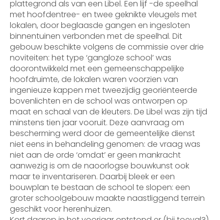
plattegrond als van een Libel. Een lijf -de speelhal
met hoofdentree- en twee geknikte vleugels met
lokalen, door beglaasde gangen en ingesloten
binnentuinen verbonden met de speelhal. Dit
gebouw beschikte volgens de commissie over drie
noviteiten: het type ‘gangloze school’ was
doorontwikkeld met een gemeenschappelijke
hoofdruimte, de lokalen waren voorzien van
ingenieuze kappen met tweezijdig georiënteerde
bovenlichten en de school was ontworpen op
maat en schaal van de kleuters. De Libel was zijn tijd
minstens tien jaar vooruit. Deze aanvraag om
bescherming werd door de gemeentelijke dienst
niet eens in behandeling genomen: de vraag was
niet aan de orde ‘omdat’ er geen mankracht
aanwezig is om de naoorlogse bouwkunst ook
maar te inventariseren. Daarbij bleek er een
bouwplan te bestaan de school te slopen: een
groter schoolgebouw maakte naastliggend terrein
geschikt voor herenhuizen.
Kort daarop in het voorjaar ontstond er (bij toeval?)