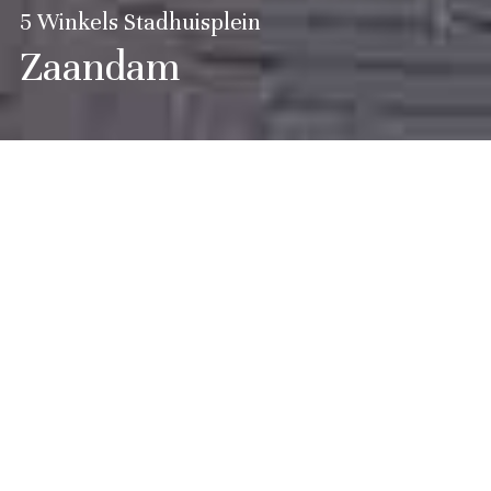
5 Winkels Stadhuisplein
Zaandam
Voor Inverdan maakte Sjoerd Soeters een voorstel
om de Gedempte Gracht te verbinden met
Stadhuis, station en Zaandam West. Om de barrière
van spoor en Provincialeweg te overwinnen stelde
hij een tweetal bebouwde bruggen voor. Boven de
Provincialeweg ontwierp SCALA een 5-tal winkels.
De winkels worden gerealiseerd op het betondek dat
in eerder stadium door Molenaar+van Winden en
SCALA was uitgewerkt.
De winkels zijn gedacht als traditionele Zaanse
huizen met zichtbaar skelet, gebinten en sporen. Er
zijn kleine verschillen in maat en utvoering zodat een