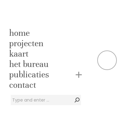
home
projecten
kaart
A
het bureau
publicaties
De
contact
Zoeken:
De hoofddirecti