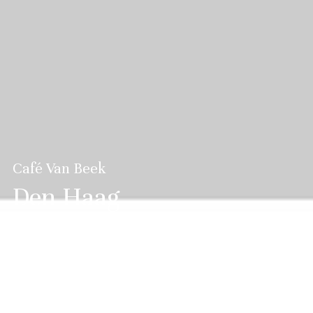
Café Van Beek
Den Haag
Café van Beek is al meer dan een eeuw een begrip:
aanvankelijk op de hoek van Spui en Turfmarkt, later
op de Turfmarkt een pleisterplaats voor een
verfrissing-tussendoor, koffie of een lunch.