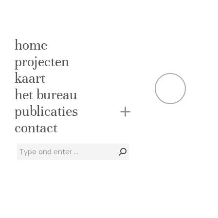
home
projecten
kaart
E
het bureau
publicaties
Ee
contact
Zoeken:
In de Eerste Oos
eeuw tijdens de