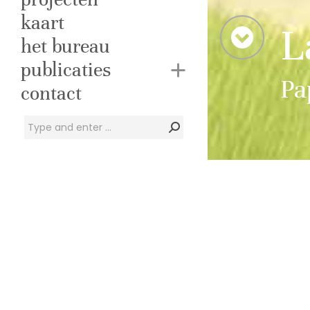
kaart
L
het bureau
publicaties
Pa
contact
Zoeken:
Voor de uitbreid
is een kavelpas
uitwerking voora
leiden tot de gew
architectuur en o