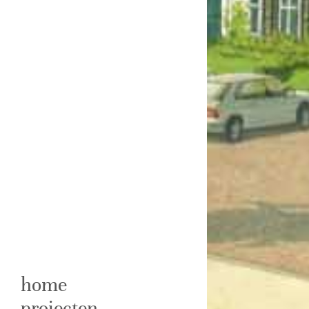
home
projecten