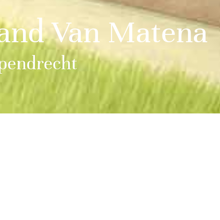
and Van Matena
pendrecht
ing van papendrecht in het ‘Land van Matena’
poort gemaakt. SCALA maakte een proef-
f om te zien of de regels zouden kunnen
enste ontwikkelingen in differentiatie,
ntsluiting.