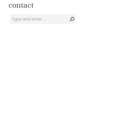
Zw
contact
Zoeken:
Meervoudige opd
Zwanenburg. Beg
een meningspeili