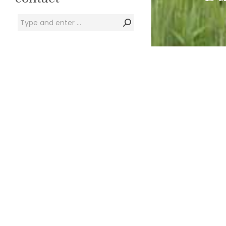
Zoeken:
Cultureel Centr
nieuwe gevel en 
door de gemeente