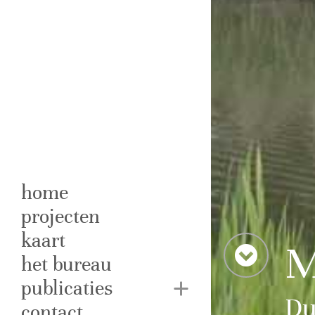
home
projecten
kaart
M
het bureau
publicaties
Du
contact