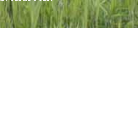
um De Meidoorn in Duivendrecht kreeg een
uitbreiding. De gezellige groene kleur werd
 gewijzigd in beschaafd grijs.