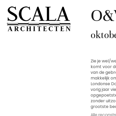
O&W
oktob
Zie je wel/
komt voor d
van de gebro
makkelijk om
Londonse Doc
vorig jaar v
opgepoetste 
zonder uitz
grootste bed
Alle reconst