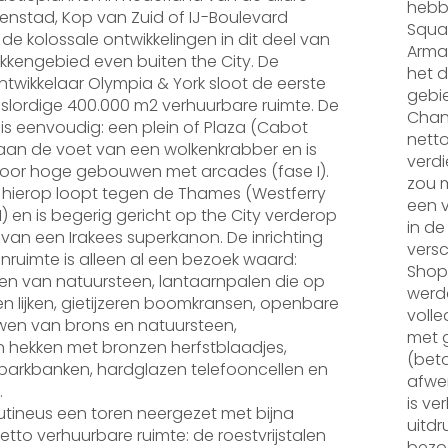
hebbe
enstad, Kop van Zuid of IJ-Boulevard
Squar
 de kolossale ontwikkelingen in dit deel van
Arman
kkengebied even buiten the City. De
het d
wikkelaar Olympia & York sloot de eerste
gebie
n slordige 400.000 m2 verhuurbare ruimte. De
Chan
s eenvoudig: een plein of Plaza (Cabot
netto
 aan de voet van een wolkenkrabber en is
verdi
r hoge gebouwen met arcades (fase I).
zou m
 hierop loopt tegen de Thames (Westferry
een v
II) en is begerig gericht op the City verderop
in de
 van een Irakees superkanon. De inrichting
versc
nruimte is alleen al een bezoek waard:
Shop
en van natuursteen, lantaarnpalen die op
werd
n lijken, gietijzeren boomkransen, openbare
volle
wen van brons en natuursteen,
met g
n hekken met bronzen herfstblaadjes,
(beto
parkbanken, hardglazen telefooncellen en
afwer
.
is ve
routineus een toren neergezet met bijna
uitdr
etto verhuurbare ruimte: de roestvrijstalen
bezoc