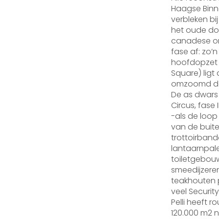
Haagse Binn
verbleken bij
het oude do
canadese ont
fase af: zo’
hoofdopzet i
Square) ligt
omzoomd doo
De as dwars
Circus, fase 
-als de loop
van de buite
trottoirband
lantaarnpale
toiletgebou
smeedijzere
teakhouten 
veel Security
Pelli heeft 
120.000 m2 n