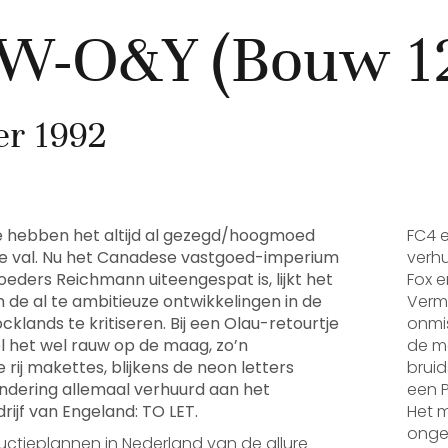
-O&Y (Bouw 12
er 1992
we hebben het altijd al gezegd/hoogmoed
FC4 
e val. Nu het Canadese vastgoed-imperium
verh
eders Reichmann uiteengespat is, lijkt het
Fox e
 de al te ambitieuze ontwikkelingen in de
Verm
klands te kritiseren. Bij een Olau-retourtje
onmis
iel het wel rauw op de maag, zo’n
de m
rij makettes, blijkens de neon letters
bruid
ondering allemaal verhuurd aan het
een P
rijf van Engeland: TO LET.
Het 
onget
ructieplannen in Nederland van de allure