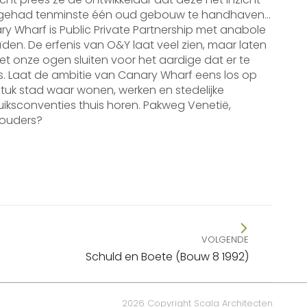
gehad tenminste één oud gebouw te handhaven…
y Wharf is Public Private Partnership met anabole
ïden. De erfenis van O&Y laat veel zien, maar laten
et onze ogen sluiten voor het aardige dat er te
is. Laat de ambitie van Canary Wharf eens los op
tuk stad waar wonen, werken en stedelijke
iksconventies thuis horen. Pakweg Venetië,
ouders?
VOLGENDE
end
Schuld en Boete (Bouw 8 1992)
ht
2026 Copyright Scala Architecten