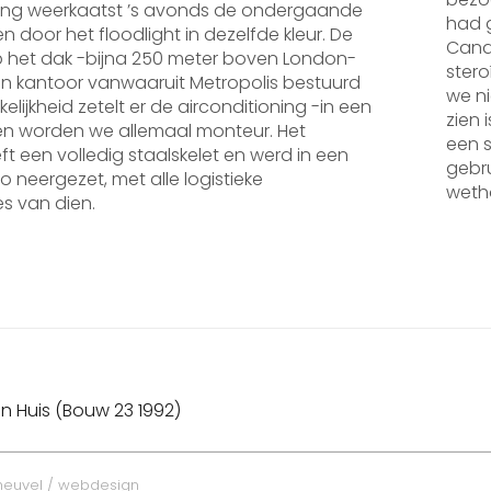
ing weerkaatst ’s avonds de ondergaande
had 
n door het floodlight in dezelfde kleur. De
Canar
 het dak -bijna 250 meter boven London-
stero
azen kantoor vanwaaruit Metropolis bestuurd
we ni
kelijkheid zetelt er de airconditioning -in een
zien 
en worden we allemaal monteur. Het
een s
 een volledig staalskelet en werd in een
gebru
 neergezet, met alle logistieke
weth
s van dien.
ht
tie
Volg
n Huis (Bouw 23 1992)
beric
heuvel / webdesign