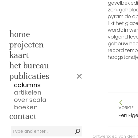
gevelbekled
zon, geholpe
pyramide op
lijkt het gl
wordt; in wer
home
volgend lev
projecten
gebouw heeft
record tempo
kaart
hoogstandje
het bureau
publicaties
columns
artikelen
Beric
over scala
boeken
naviga
VORIGE
Vorig
contact
Een Eige
bericht
Zoeken:
Ontwerp:
ed van den 