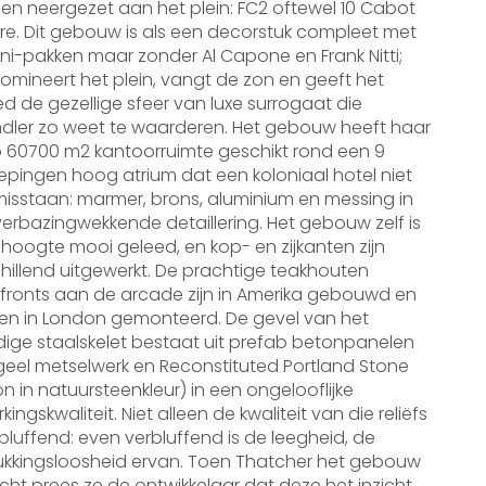
n neergezet aan het plein: FC2 oftewel 10 Cabot
e. Dit gebouw is als een decorstuk compleet met
i-pakken maar zonder Al Capone en Frank Nitti;
omineert het plein, vangt de zon en geeft het
d de gezellige sfeer van luxe surrogaat die
dler zo weet te waarderen. Het gebouw heeft haar
 60700 m2 kantoorruimte geschikt rond een 9
epingen hoog atrium dat een koloniaal hotel niet
isstaan: marmer, brons, aluminium en messing in
erbazingwekkende detaillering. Het gebouw zelf is
 hoogte mooi geleed, en kop- en zijkanten zijn
hillend uitgewerkt. De prachtige teakhouten
fronts aan de arcade zijn in Amerika gebouwd en
en in London gemonteerd. De gevel van het
dige staalskelet bestaat uit prefab betonpanelen
eel metselwerk en Reconstituted Portland Stone
n in natuursteenkleur) in een ongelooflijke
kingskwaliteit. Niet alleen de kwaliteit van die reliëfs
rbluffend: even verbluffend is de leegheid, de
ukkingsloosheid ervan. Toen Thatcher het gebouw
ht prees ze de ontwikkelaar dat deze het inzicht